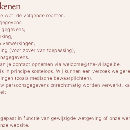
kkenen
e wet, de volgende rechten:
sgegevens;
e gegevens;
rking;
e verwerkingen;
ing (voor zover van toepassing);
onsgegevens.
kan je contact opnemen via
welcome@the-village.be
.
is in principe kosteloos. Wij kunnen een verzoek weigere
chtingen (zoals medische bewaarplichten).
uw persoonsgegevens onrechtmatig worden verwerkt, kan 
eit.
ngepast in functie van gewijzigde wetgeving of onze we
onze website.