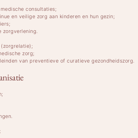
 medische consultaties;
inue en veilige zorg aan kinderen en hun gezin;
iers;
 zorgverlening.
(zorgrelatie);
medische zorg;
leinden van preventieve of curatieve gezondheidszorg.
anisatie
n;
ingen.
;