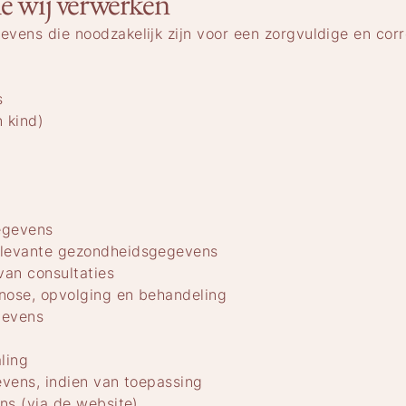
ie wij verwerken
vens die noodzakelijk zijn voor een zorgvuldige en cor
s
 kind)
egevens
elevante gezondheidsgegevens
 van consultaties
gnose, opvolging en behandeling
gevens
ling
evens, indien van toepassing
ns (via de website)