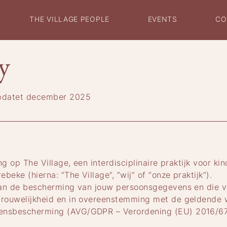
THE VILLAGE PEOPLE
EVENTS
CO
y
üpdatet december 2025
g op The Village, een interdisciplinaire praktijk voor ki
eke (hierna: “The Village”, “wij” of “onze praktijk”).
aan de bescherming van jouw persoonsgegevens en die va
rouwelijkheid en in overeenstemming met de geldende w
nsbescherming (AVG/GDPR – Verordening (EU) 2016/679