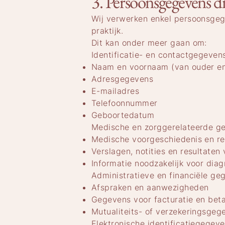
3. Persoonsgegevens d
Wij verwerken enkel persoonsgege
praktijk.
Dit kan onder meer gaan om:
Identificatie- en contactgegeven
Naam en voornaam (van ouder en
Adresgegevens
E-mailadres
Telefoonnummer
Geboortedatum
Medische en zorggerelateerde g
Medische voorgeschiedenis en r
Verslagen, notities en resultaten
Informatie noodzakelijk voor dia
Administratieve en financiële ge
Afspraken en aanwezigheden
Gegevens voor facturatie en beta
Mutualiteits- of verzekeringsgeg
Elektronische identificatiegegeve