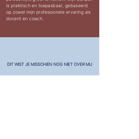
is praktisch en toepasbaar, gebaseerd
op zowel mijn professionele ervaring als
docent en coach.
DIT WIST JE MISSCHIEN NOG NIET OVER MIJ
“Vogels spotten – maar
daarom niet noodzakelijk
herkennen – op de
koersfiets, dát maakt
me oprecht gelukkig.”